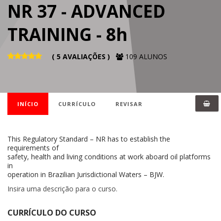
NR 37 - ADVANCED
TRAINING - 8h
( 5 AVALIAÇÕES )
109 ALUNOS
INÍCIO
CURRÍCULO
REVISAR
This Regulatory Standard – NR has to establish the
requirements of
safety, health and living conditions at work aboard oil platforms
in
operation in Brazilian Jurisdictional Waters – BJW.
Insira uma descrição para o curso.
CURRÍCULO DO CURSO