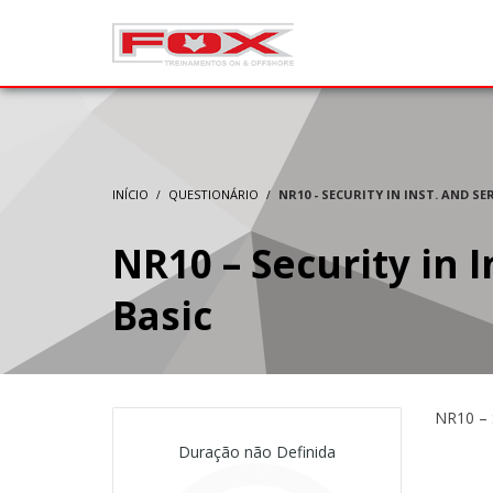
INÍCIO
QUESTIONÁRIO
NR10 - SECURITY IN INST. AND SER
NR10 – Security in In
Basic
NR10 – S
Duração não Definida